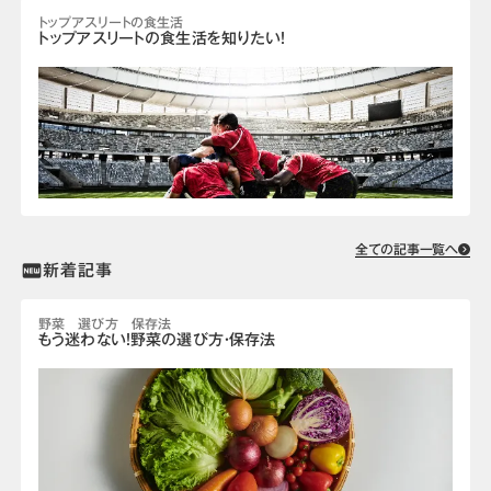
トップアスリートの食生活
トップアスリートの食生活を知りたい！
全ての記事一覧へ
新着記事
fiber_new
野菜 選び方 保存法
もう迷わない！野菜の選び方・保存法