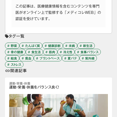
この記事は、医療健康情報を含むコンテンツを専門
医がオンライン上で監修する「メディコレWEB」の
認証を受けています。
タグ一覧
# 野菜
# たんぱく質
# 健康診断
# 未病
# 新生活
# 骨の健康
# 食生活
# 筋肉
# 冷え性
# 食事バランス
# 給食
# 貧血
# プラントベース
# 夏バテ
# 紫外線
# ストレス
関連記事
link
運動・栄養・休養
運動・栄養・休養をバランス良く！