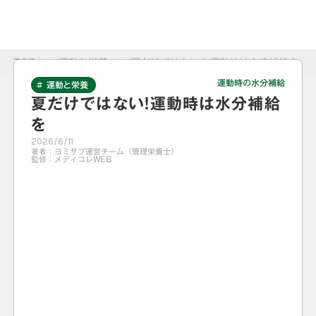
TOP
>
運動と栄養
>
夏だけではない！運動時は水分補給を
運動時の水分補給
# 運動と栄養
夏だけではない！運動時は水分補給
を
2026/6/11
著者：
ヨミサプ運営チーム（管理栄養士）
監修：
メディコレWEB