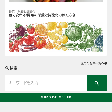
野菜 栄養と抗酸化
色で変わる！野菜の栄養と抗酸化のはたらき
全ての記事一覧へ
検索
search
search
© AIM SERVICES CO., LTD