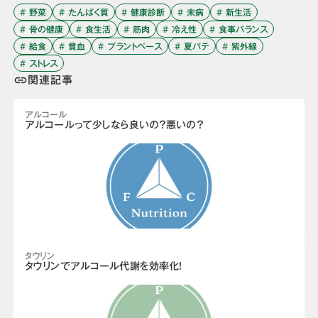
# 野菜
# たんぱく質
# 健康診断
# 未病
# 新生活
# 骨の健康
# 食生活
# 筋肉
# 冷え性
# 食事バランス
# 給食
# 貧血
# プラントベース
# 夏バテ
# 紫外線
# ストレス
関連記事
link
アルコール
アルコールって少しなら良いの？悪いの？
タウリン
タウリンでアルコール代謝を効率化！