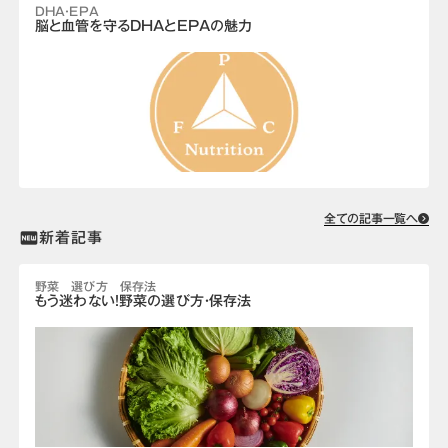
DHA・EPA
脳と血管を守るDHAとEPAの魅力
全ての記事一覧へ
新着記事
fiber_new
野菜 選び方 保存法
もう迷わない！野菜の選び方・保存法