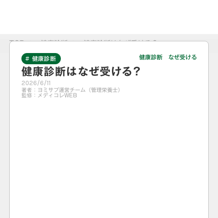
TOP
>
健康診断
>
健康診断はなぜ受ける？
健康診断 なぜ受ける
# 健康診断
健康診断はなぜ受ける？
2026/6/11
著者：
ヨミサプ運営チーム（管理栄養士）
監修：
メディコレWEB