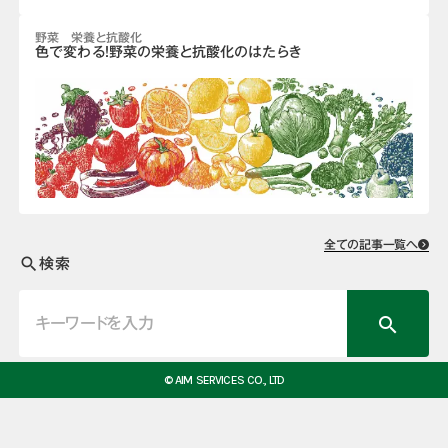
野菜 栄養と抗酸化
色で変わる！野菜の栄養と抗酸化のはたらき
全ての記事一覧へ
検索
search
search
© AIM SERVICES CO., LTD