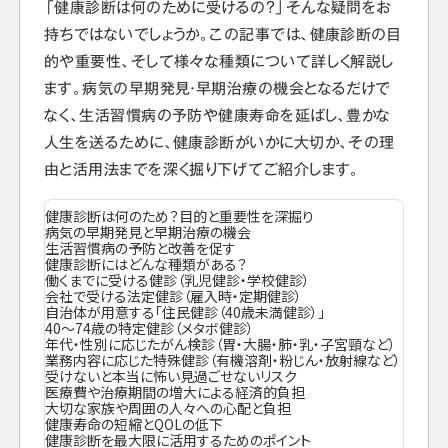
「健康診断は何のために受けるの？」そんな疑問をお
持ちではないでしょうか。この記事では、健康診断の目
的や重要性、そして様々な種類について詳しく解説し
ます。病気の早期発見・早期治療の機会となるだけで
なく、生活習慣病の予防や健康寿命を延ばし、豊かな
人生を送るために、健康診断がいかに大切か、その理
由と活用法までを深く掘り下げてご紹介します。
健康診断は何のため？目的と重要性を深掘り
病気の早期発見と早期治療の機会
生活習慣病の予防と改善を促す
健康診断にはどんな種類がある？
働くまでに受ける健診（乳児健診・学校健診）
会社で受ける法定健診（雇入時・定期健診）
自治体が用意する「住民健診（40歳未満健診）」
40～74歳の特定健診（メタボ健診）
年代・性別に応じたがん検診（胃・大腸・肺・乳・子宮頸など）
業務内容に応じた特殊健診（有機溶剤・粉じん・放射線など）
受けないと本当に怖い見過ごせないリスク
医療費や治療期間の増大による経済的負担
大切な家族や周囲の人々への心配と負担
健康寿命の短縮とQOLの低下
健康診断を最大限に活用するためのポイント