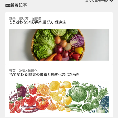
全ての記事一覧へ
新着記事
fiber_new
野菜 選び方 保存法
もう迷わない！野菜の選び方・保存法
野菜 栄養と抗酸化
色で変わる！野菜の栄養と抗酸化のはたらき