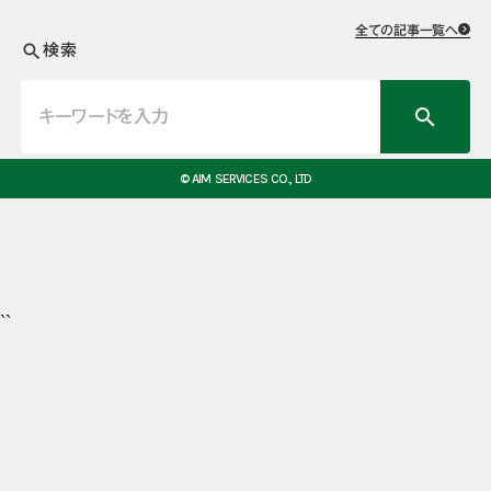
全ての記事一覧へ
検索
search
search
© AIM SERVICES CO., LTD
``