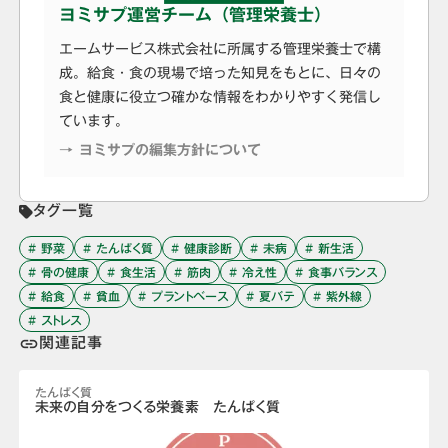
ヨミサプ運営チーム（管理栄養士）
エームサービス株式会社に所属する管理栄養士で構
成。給食・食の現場で培った知見をもとに、日々の
食と健康に役立つ確かな情報をわかりやすく発信し
ています。
→ ヨミサプの編集方針について
タグ一覧
# 野菜
# たんぱく質
# 健康診断
# 未病
# 新生活
# 骨の健康
# 食生活
# 筋肉
# 冷え性
# 食事バランス
# 給食
# 貧血
# プラントベース
# 夏バテ
# 紫外線
# ストレス
関連記事
link
たんぱく質
未来の自分をつくる栄養素 たんぱく質