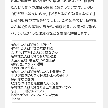
近年、健康志向の高まりや環境への配慮から、植物性
たんぱく質への注目が急速に集まっています。しかし、
「何を選べば良いのか」「どうとるのが効果的なのか」
と疑問を持つ方も多いでしょう。この記事では、植物性
たんぱく質の基礎知識から、健康効果、必須アミノ酸の
バランスといった注意点などを幅広く解説します。
植物性たんぱく質とは何か？
植物性たんぱく質の基礎知識
なぜ今、植物性たんぱく質なのか
植物性たんぱく質の賢い摂取法
大豆と豆腐、納豆などの加工品
穀物、豆、ナッツの活用
その他植物性食品
植物性たんぱく質がもたらす健康効果
生活習慣病のリスク軽減と体への優しさ
腸内環境の改善
理想の体作りと植物性たんぱく質
植物性たんぱく質をとる上で注意すべき点
必須アミノ酸のバランス
鉄分やビタミンB12などの栄養素
まとめ