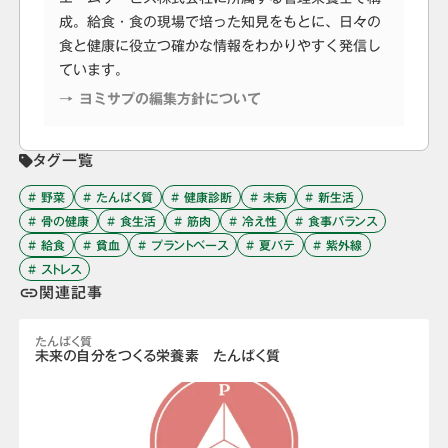
成。給食・食の現場で培った知見をもとに、日々の
食と健康に役立つ確かな情報をわかりやすく発信し
ています。
→ ヨミサプの編集方針について
タグ一覧
# 野菜
# たんぱく質
# 健康診断
# 未病
# 新生活
# 骨の健康
# 食生活
# 筋肉
# 冷え性
# 食事バランス
# 給食
# 貧血
# プラントベース
# 夏バテ
# 紫外線
# ストレス
関連記事
link
たんぱく質
未来の自分をつくる栄養素 たんぱく質