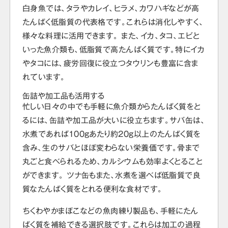
白身魚では、タラやカレイ、ヒラメ、カワハギなどが高
たんぱく低脂質の代表格です。これらは消化しやすく、
様々な料理に活用できます。 また、イカ、タコ、エビと
いった魚介類も、低脂質で高たんぱく質です。特にイカ
やタコには、疲労回復に役立つタウリンも豊富に含ま
れています。
缶詰や加工品も活用する
忙しい日々の中でも手軽に魚介類からたんぱく質をと
るには、缶詰や加工品が大いに役立ちます。サバ缶は、
水煮であれば100gあたり約20g以上のたんぱく質を
含み、生のサバとほぼ変わらない栄養価です。骨まで
丸ごと食べられるため、カルシウムも効率よくとること
ができます。 ツナ缶もまた、水煮を選べば低脂質で良
質なたんぱく質をとれる便利な食材です。
ちくわやかまぼこなどの魚肉練り製品も、手軽にたん
ぱく質を補給できる選択肢です。これらは加工の過程