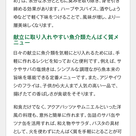
め」は、余分な水分とともに臭みを取り除き、身を引き
締める効果があります。ハーブやスパイス、酒やしょう
ゆなどで軽く下味をつけることで、風味が増し、より一
層美味しくなります。
献立に取り入れやすい魚介類たんぱく質メ
ニュー
日々の献立に魚介類を気軽にとり入れるためには、手
軽に作れるレシピを知っておくと便利です。例えば、サ
ケやサバの塩焼きは、シンプルな調理ながら魚本来の
旨味を堪能できる定番メニューです。また、アジやイワ
シのフライは、子供から大人まで人気の高い一品で、
揚げたての香ばしさが食欲をそそります。
和食だけでなく、アクアパッツァやムニエルといった洋
風の料理も、意外と簡単に作れます。缶詰のサバ缶や
ツナ缶を活用すれば、和え物やサラダ、パスタの具材
として、火を使わずにたんぱく質を手軽にとることが可