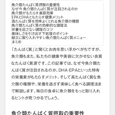
魚介類たんぱく質摂取の重要性
なぜ今 魚介類たんぱく質が注目されるのか
魚介類がもたらす美容効果
EPAとDHAともたらす健康メリット
高たんぱく質を効率よくとれる魚介類の種類
魚介類たんぱく質の効果的な調理法
栄養を逃さない調理のコツ
美味しさを引き出す下処理のポイント
献立に取り入れやすい魚介類たんぱく質メニュー
まとめ
「たんぱく質」と聞くとお肉を思い浮かべがちですが、
魚介類もまた、私たちの健康や美容に欠かせない良質
なたんぱく質源です。この記事では、なぜ今魚介類た
んぱく質が注目されるのか、DHA・EPAといった特有
の栄養素がもたらすメリット、そして高たんぱく質な魚
介類の種類や、栄養を逃さず美味しく食べる調理法ま
で解説します。毎日の食卓に魚介類をもっと取り入れ
るヒントが見つかるでしょう。
魚介類たんぱく質摂取の重要性