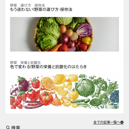
野菜 選び方 保存法
もう迷わない！野菜の選び方・保存法
野菜 栄養と抗酸化
色で変わる！野菜の栄養と抗酸化のはたらき
全ての記事一覧へ
検索
search