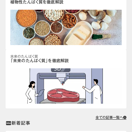
植物性たんぱく質を徹底解説
未来のたんぱく質
「未来のたんぱく質」を徹底解説
全ての記事一覧へ
新着記事
fiber_new