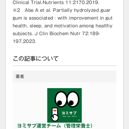
Clinical Trial.Nutrients 11:2170.2019.
※２ Abe A et al. Partially hydrolyzed guar
gum is associated : with improvement in gut
health, sleep, and motivation among healthy
subjects. J Clin Biochem Nutr 72:189-
197,2023.
この記事について
著者
ヨミサプ運営チーム（管理栄養士）