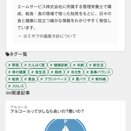
エームサービス株式会社に所属する管理栄養士で構
成。給食・食の現場で培った知見をもとに、日々の
食と健康に役立つ確かな情報をわかりやすく発信し
ています。
→ ヨミサプの編集方針について
タグ一覧
# 野菜
# たんぱく質
# 健康診断
# 未病
# 新生活
# 骨の健康
# 食生活
# 筋肉
# 冷え性
# 食事バランス
# 給食
# 貧血
# プラントベース
# 夏バテ
# 紫外線
# ストレス
関連記事
link
アルコール
アルコールって少しなら良いの？悪いの？