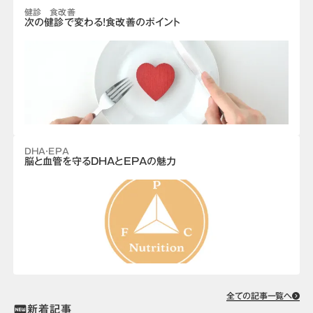
健診 食改善
次の健診で変わる!食改善のポイント
DHA・EPA
脳と血管を守るDHAとEPAの魅力
全ての記事一覧へ
新着記事
fiber_new