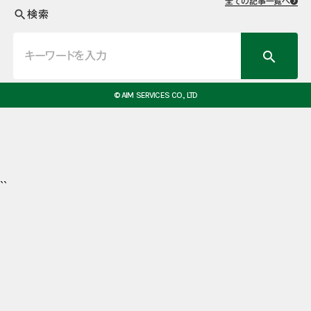
全ての記事一覧へ
検索
search
search
© AIM SERVICES CO., LTD
``