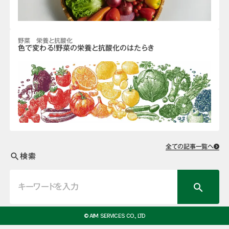
野菜 栄養と抗酸化
色で変わる！野菜の栄養と抗酸化のはたらき
全ての記事一覧へ
検索
search
search
© AIM SERVICES CO., LTD