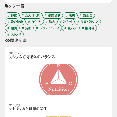
タグ一覧
# 野菜
# たんぱく質
# 健康診断
# 未病
# 新生活
# 骨の健康
# 食生活
# 筋肉
# 冷え性
# 食事バランス
# 給食
# 貧血
# プラントベース
# 夏バテ
# 紫外線
# ストレス
関連記事
link
カリウム
カリウムが守る体のバランス
ナトリウム
ナトリウムと健康の関係