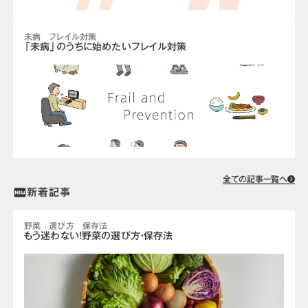
未病 フレイル対策
「未病」のうちに始めたいフレイル対策
全ての記事一覧へ
新着記事
fiber_new
野菜 選び方 保存法
もう迷わない！野菜の選び方・保存法