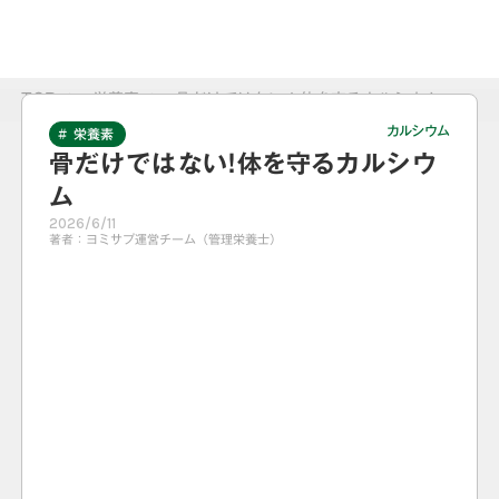
TOP
>
栄養素
>
骨だけではない！体を守るカルシウム
カルシウム
# 栄養素
骨だけではない！体を守るカルシウ
ム
2026/6/11
著者：
ヨミサプ運営チーム（管理栄養士）