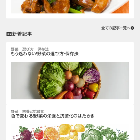
全ての記事一覧へ
新着記事
fiber_new
野菜 選び方 保存法
もう迷わない！野菜の選び方・保存法
野菜 栄養と抗酸化
色で変わる！野菜の栄養と抗酸化のはたらき