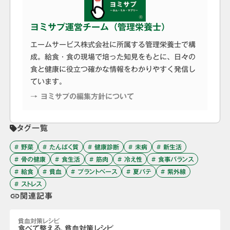
ヨミサプ運営チーム（管理栄養士）
エームサービス株式会社に所属する管理栄養士で構
成。給食・食の現場で培った知見をもとに、日々の
食と健康に役立つ確かな情報をわかりやすく発信し
ています。
→ ヨミサプの編集方針について
タグ一覧
# 野菜
# たんぱく質
# 健康診断
# 未病
# 新生活
# 骨の健康
# 食生活
# 筋肉
# 冷え性
# 食事バランス
# 給食
# 貧血
# プラントベース
# 夏バテ
# 紫外線
# ストレス
関連記事
link
貧血対策レシピ
食べて整える、貧血対策レシピ