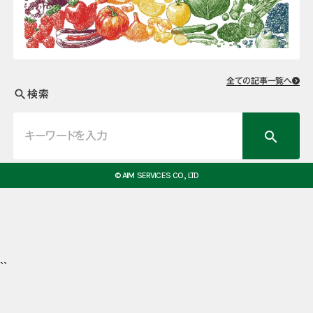
全ての記事一覧へ
検索
search
search
© AIM SERVICES CO., LTD
``