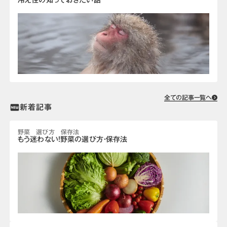
冷え性の知っておきたい話
全ての記事一覧へ
新着記事
fiber_new
野菜 選び方 保存法
もう迷わない！野菜の選び方・保存法