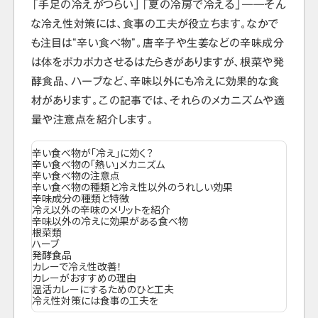
「手足の冷えがつらい」「夏の冷房で冷える」――そん
な冷え性対策には、食事の工夫が役立ちます。なかで
も注目は“辛い食べ物”。唐辛子や生姜などの辛味成分
は体をポカポカさせるはたらきがありますが、根菜や発
酵食品、ハーブなど、辛味以外にも冷えに効果的な食
材があります。この記事では、それらのメカニズムや適
量や注意点を紹介します。
辛い食べ物が「冷え」に効く？
辛い食べ物の「熱い」メカニズム
辛い食べ物の注意点
辛い食べ物の種類と冷え性以外のうれしい効果
辛味成分の種類と特徴
冷え以外の辛味のメリットを紹介
辛味以外の冷えに効果がある食べ物
根菜類
ハーブ
発酵食品
カレーで冷え性改善！
カレーがおすすめの理由
温活カレーにするためのひと工夫
冷え性対策には食事の工夫を