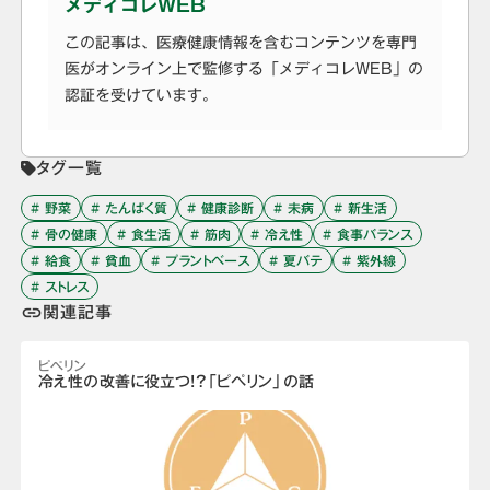
メディコレWEB
この記事は、医療健康情報を含むコンテンツを専門
医がオンライン上で監修する「メディコレWEB」の
認証を受けています。
タグ一覧
# 野菜
# たんぱく質
# 健康診断
# 未病
# 新生活
# 骨の健康
# 食生活
# 筋肉
# 冷え性
# 食事バランス
# 給食
# 貧血
# プラントベース
# 夏バテ
# 紫外線
# ストレス
関連記事
link
ピぺリン
冷え性の改善に役立つ!?「ピペリン」の話