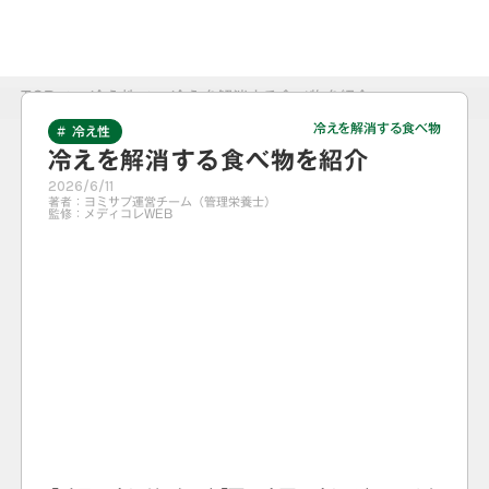
TOP
>
冷え性
>
冷えを解消する食べ物を紹介
冷えを解消する食べ物
# 冷え性
冷えを解消する食べ物を紹介
2026/6/11
著者：
ヨミサプ運営チーム（管理栄養士）
監修：
メディコレWEB