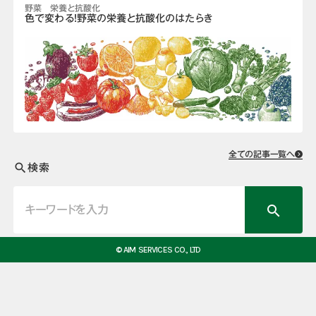
野菜 栄養と抗酸化
色で変わる！野菜の栄養と抗酸化のはたらき
全ての記事一覧へ
検索
search
search
© AIM SERVICES CO., LTD