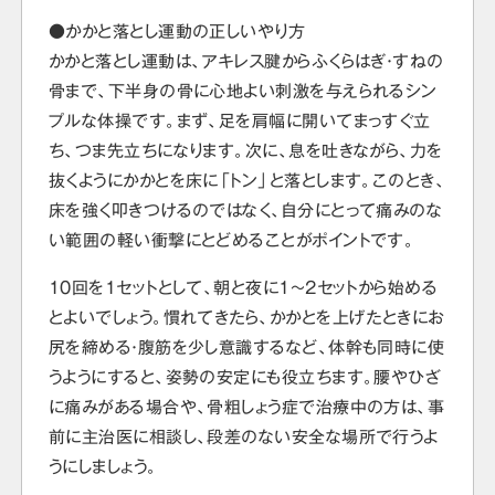
●かかと落とし運動の正しいやり方
かかと落とし運動は、アキレス腱からふくらはぎ・すねの
骨まで、下半身の骨に心地よい刺激を与えられるシン
プルな体操です。まず、足を肩幅に開いてまっすぐ立
ち、つま先立ちになります。次に、息を吐きながら、力を
抜くようにかかとを床に「トン」と落とします。このとき、
床を強く叩きつけるのではなく、自分にとって痛みのな
い範囲の軽い衝撃にとどめることがポイントです。
10回を1セットとして、朝と夜に1～2セットから始める
とよいでしょう。慣れてきたら、かかとを上げたときにお
尻を締める・腹筋を少し意識するなど、体幹も同時に使
うようにすると、姿勢の安定にも役立ちます。腰やひざ
に痛みがある場合や、骨粗しょう症で治療中の方は、事
前に主治医に相談し、段差のない安全な場所で行うよ
うにしましょう。