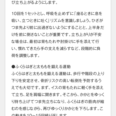
び立ち上がるようにします。
10回を1セットとし、呼吸を止めずに「座るときに息を
吸い、立つときに吐く」リズムを意識しましょう。ひざが
つま先より前に出過ぎないようにすることと、上半身だ
けを前に倒さないことが重要です。立ち上がりが不安
な場合は、最初は背もたれや肘掛けに手を添えて行
い、慣れてきたら手の支えを減らすなど、段階的に負
荷を調整します。
●ふくらはぎと太ももを鍛える運動
ふくらはぎと太ももを鍛える運動は、歩行や階段の上り
下りを安定させ、骨折リスクの高い転倒を予防するう
えでも大切です。まず、イスの背もたれに軽く手を添え
て立ち、足を肩幅に開きます。そこから、かかとをゆっく
り持ち上げてつま先立ちになり、ふくらはぎの筋肉が縮
むのを感じながら、再びゆっくりかかとを下ろします。こ
の動きを10～15回繰り返します。