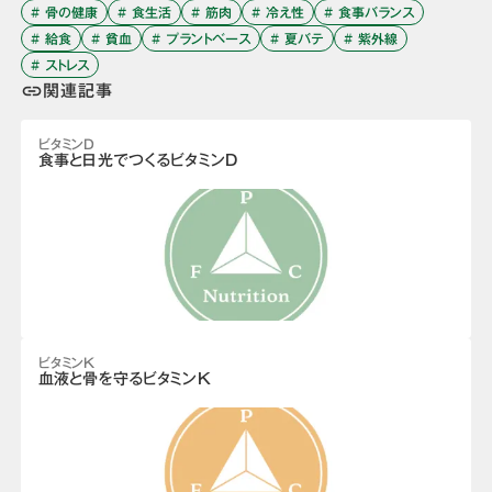
# 骨の健康
# 食生活
# 筋肉
# 冷え性
# 食事バランス
# 給食
# 貧血
# プラントベース
# 夏バテ
# 紫外線
# ストレス
関連記事
link
ビタミンD
食事と日光でつくるビタミンD
ビタミンK
血液と骨を守るビタミンK