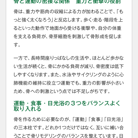
骨と運動の密接な関係 重力と衝撃の役割
骨は、重力や筋肉の収縮による力が加わることで、「も
っと強く太くなろう」と反応します。歩く・走る・階段を上
るといった動作で地面から受ける衝撃や、自分の体重
を支える負荷が、骨芽細胞を刺激して骨形成を促しま
す。
一方で、長時間座りっぱなしの生活や、ほとんど歩かな
い生活が続くと、骨にかかる負荷が減り、骨密度は低下
しやすくなります。また、水泳やサイクリングのように心
肺機能の維持に役立つ運動でも、重力の影響が小さい
ため、骨への刺激という点では不足しがちです。
運動・食事・日光浴の３つをバランスよく
取り入れる
骨を作るために必要なのが、「運動」「食事」「日光浴」
の三本柱です。どれか1つだけではなく、互いに補い合
うことで骨リモデリングのバランスを整えています。日