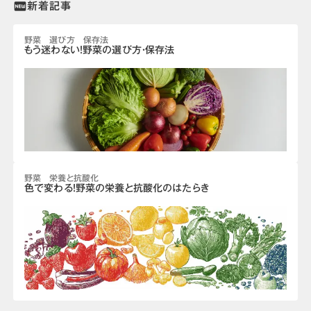
新着記事
fiber_new
野菜 選び方 保存法
もう迷わない！野菜の選び方・保存法
野菜 栄養と抗酸化
色で変わる！野菜の栄養と抗酸化のはたらき