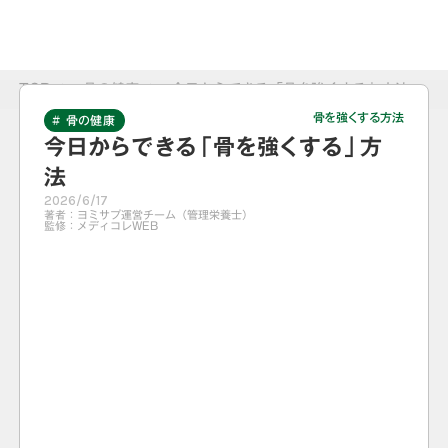
TOP
>
骨の健康
>
今日からできる「骨を強くする」方法
骨を強くする方法
# 骨の健康
今日からできる「骨を強くする」方
法
2026/6/17
著者：
ヨミサプ運営チーム（管理栄養士）
監修：
メディコレWEB