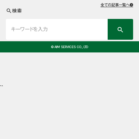
全ての記事一覧へ
検索
search
search
© AIM SERVICES CO., LTD
``