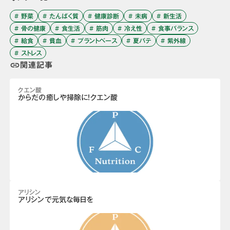
# 野菜
# たんぱく質
# 健康診断
# 未病
# 新生活
# 骨の健康
# 食生活
# 筋肉
# 冷え性
# 食事バランス
# 給食
# 貧血
# プラントベース
# 夏バテ
# 紫外線
# ストレス
関連記事
link
クエン酸
からだの癒しや掃除に！クエン酸
アリシン
アリシンで元気な毎日を