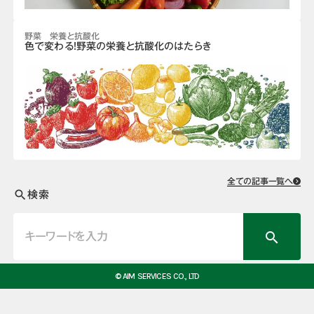
野菜 栄養と抗酸化
色で変わる！野菜の栄養と抗酸化のはたらき
全ての記事一覧へ
検索
search
search
© AIM SERVICES CO., LTD