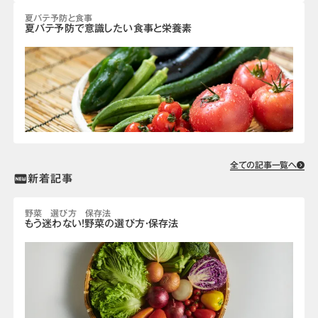
夏バテ予防と食事
夏バテ予防で意識したい食事と栄養素
全ての記事一覧へ
新着記事
fiber_new
野菜 選び方 保存法
もう迷わない！野菜の選び方・保存法