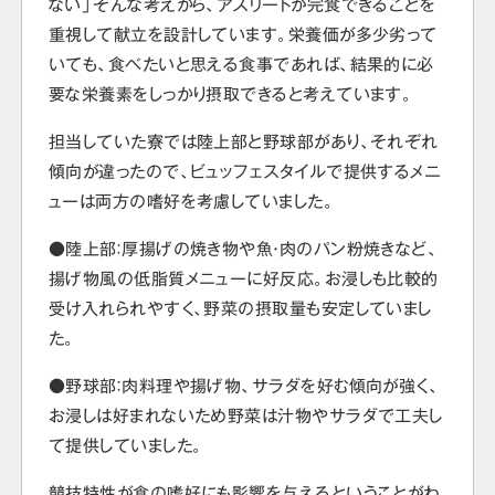
ない」そんな考えから、アスリートが完食できることを
重視して献立を設計しています。栄養価が多少劣って
いても、食べたいと思える食事であれば、結果的に必
要な栄養素をしっかり摂取できると考えています。
担当していた寮では陸上部と野球部があり、それぞれ
傾向が違ったので、ビュッフェスタイルで提供するメニ
ューは両方の嗜好を考慮していました。
●陸上部：厚揚げの焼き物や魚・肉のパン粉焼きなど、
揚げ物風の低脂質メニューに好反応。お浸しも比較的
受け入れられやすく、野菜の摂取量も安定していまし
た。
●野球部：肉料理や揚げ物、サラダを好む傾向が強く、
お浸しは好まれないため野菜は汁物やサラダで工夫し
て提供していました。
競技特性が食の嗜好にも影響を与えるということがわ