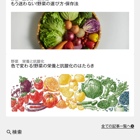
もう迷わない！野菜の選び方・保存法
野菜 栄養と抗酸化
色で変わる！野菜の栄養と抗酸化のはたらき
全ての記事一覧へ
検索
search