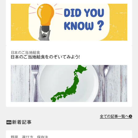
日本のご当地給食
日本のご当地給食をのぞいてみよう！
全ての記事一覧へ
新着記事
fiber_new
野菜 選び方 保存法