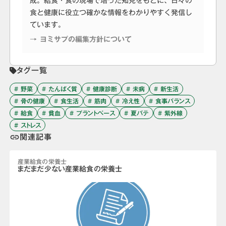
成。給食・食の現場で培った知見をもとに、日々の
食と健康に役立つ確かな情報をわかりやすく発信し
ています。
→ ヨミサプの編集方針について
タグ一覧
# 野菜
# たんぱく質
# 健康診断
# 未病
# 新生活
# 骨の健康
# 食生活
# 筋肉
# 冷え性
# 食事バランス
# 給食
# 貧血
# プラントベース
# 夏バテ
# 紫外線
# ストレス
関連記事
link
産業給食の栄養士
まだまだ少ない産業給食の栄養士