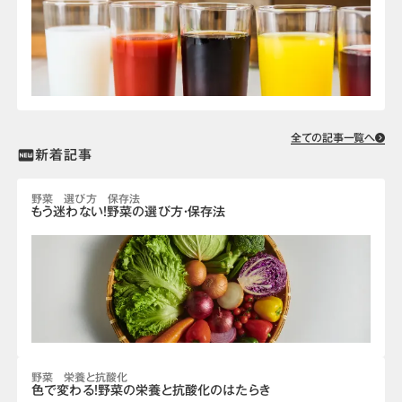
全ての記事一覧へ
新着記事
fiber_new
野菜 選び方 保存法
もう迷わない！野菜の選び方・保存法
野菜 栄養と抗酸化
色で変わる！野菜の栄養と抗酸化のはたらき