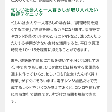
と決めておくと、罪悪感なく食事を選べます。
忙しい社会人と一人暮らしが取り入れたい
時短テクニック
忙しい社会人や一人暮らしの場合は、「調理時間を短
くする工夫」が自炊を続けるカギになります。冷凍野菜
やカット野菜・カットきのこ・ミニトマトなど、洗ったり切っ
たりする手間が少ない食材を活用すると、平日の調理
時間を10〜15分程度に抑えることができます。
また、炊飯器で多めにご飯を炊いて小分け冷凍してお
く、ゆで卵や蒸し鶏、ひじき煮など日持ちする常備菜を
週末に作っておくと、忙しい日も「主食＋たんぱく質＋
野菜」がすぐにそろいます。電子レンジ加熱だけで完
成するレシピをいくつか覚えておくと、コンロを使わず
に同時並行で調理でき、片づけの時間も短縮できま
す。