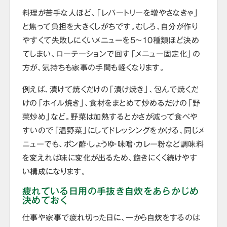
料理が苦手な人ほど、「レパートリーを増やさなきゃ」
と焦って負担を大きくしがちです。むしろ、自分が作り
やすくて失敗しにくいメニューを5〜10種類ほど決め
てしまい、ローテーションで回す「メニュー固定化」の
方が、気持ちも家事の手間も軽くなります。
例えば、漬けて焼くだけの「漬け焼き」、包んで焼くだ
けの「ホイル焼き」、食材をまとめて炒めるだけの「野
菜炒め」など。野菜は加熱するとかさが減って食べや
すいので「温野菜」にしてドレッシングをかける、同じメ
ニューでも、ポン酢・しょうゆ・味噌・カレー粉など調味料
を変えれば味に変化が出るため、飽きにくく続けやす
い構成になります。
疲れている日用の手抜き自炊をあらかじめ
決めておく
仕事や家事で疲れ切った日に、一から自炊をするのは