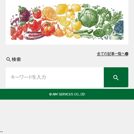
全ての記事一覧へ
検索
search
search
© AIM SERVICES CO., LTD
``