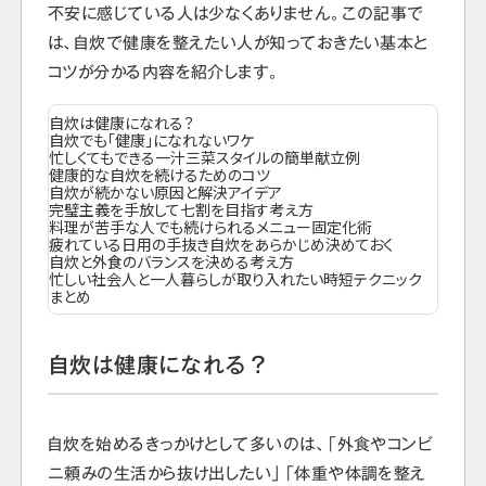
不安に感じている人は少なくありません。この記事で
は、自炊で健康を整えたい人が知っておきたい基本と
コツが分かる内容を紹介します。
自炊は健康になれる？
自炊でも「健康」になれないワケ
忙しくてもできる一汁三菜スタイルの簡単献立例
健康的な自炊を続けるためのコツ
自炊が続かない原因と解決アイデア
完璧主義を手放して七割を目指す考え方
料理が苦手な人でも続けられるメニュー固定化術
疲れている日用の手抜き自炊をあらかじめ決めておく
自炊と外食のバランスを決める考え方
忙しい社会人と一人暮らしが取り入れたい時短テクニック
まとめ
自炊は健康になれる？
自炊を始めるきっかけとして多いのは、「外食やコンビ
ニ頼みの生活から抜け出したい」「体重や体調を整え