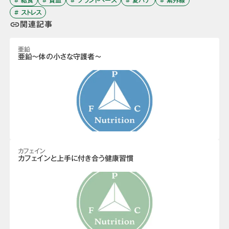
# 給食
# 貧血
# プラントベース
# 夏バテ
# 紫外線
# ストレス
関連記事
link
亜鉛
亜鉛～体の小さな守護者～
カフェイン
カフェインと上手に付き合う健康習慣