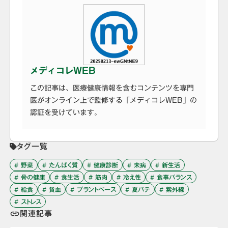
メディコレWEB
この記事は、医療健康情報を含むコンテンツを専門
医がオンライン上で監修する「メディコレWEB」の
認証を受けています。
タグ一覧
# 野菜
# たんぱく質
# 健康診断
# 未病
# 新生活
# 骨の健康
# 食生活
# 筋肉
# 冷え性
# 食事バランス
# 給食
# 貧血
# プラントベース
# 夏バテ
# 紫外線
# ストレス
関連記事
link