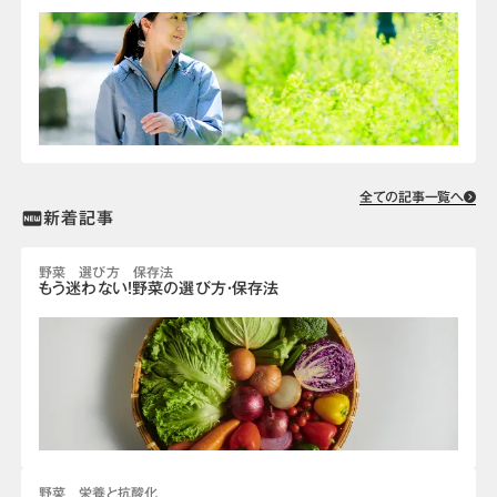
全ての記事一覧へ
新着記事
fiber_new
野菜 選び方 保存法
もう迷わない！野菜の選び方・保存法
野菜 栄養と抗酸化