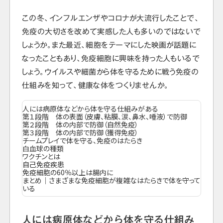
この冬、インフルエンザやコロナが大流行したことで、
免疫の大切さを改めて実感した人も多いのではないで
しょうか。また最近、細胞をテーマにした映画が話題に
なったこともあり、免疫細胞に興味を持った人もいるで
しょう。ウイルスや細菌から体を守るために戦う免疫の
仕組みを知って、健康な体をつくりませんか。
人には病原体などから体を守る仕組みがある
第１段階 体の表面（皮膚、粘膜、涙、鼻水、唾液）で防御
第２段階 体の内部で防御（自然免疫）
第３段階 体の内部で防御（獲得免疫）
チームプレイで体を守る、免疫のはたらき
白血球の種類
ワクチンとは
自己免疫疾患
免疫細胞の60％以上は腸内に
まとめ｜さまざまな免疫細胞が複雑なはたらきで体を守って
いる
人には病原体などから体を守る仕組み