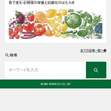
色で変わる！野菜の栄養と抗酸化のはたらき
全ての記事一覧へ
検索
search
search
© AIM SERVICES CO., LTD