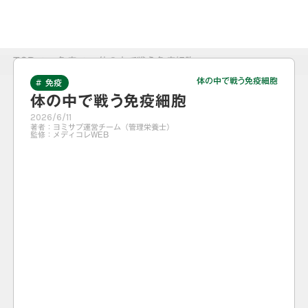
TOP
>
免疫
>
体の中で戦う免疫細胞
体の中で戦う免疫細胞
# 免疫
体の中で戦う免疫細胞
2026/6/11
著者：
ヨミサプ運営チーム（管理栄養士）
監修：
メディコレWEB