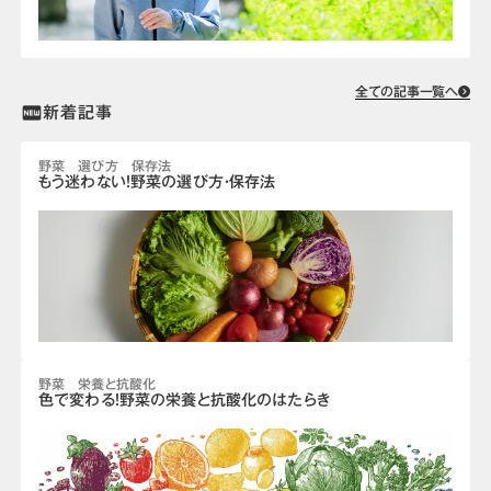
全ての記事一覧へ
新着記事
fiber_new
野菜 選び方 保存法
もう迷わない！野菜の選び方・保存法
野菜 栄養と抗酸化
色で変わる！野菜の栄養と抗酸化のはたらき