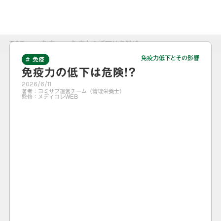
TOP
>
免疫
>
免疫力の低下は危険!?
免疫力低下とその影響
# 免疫
免疫力の低下は危険!?
2026/6/11
著者：
ヨミサプ運営チーム（管理栄養士）
監修：
メディコレWEB