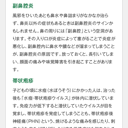
副鼻腔炎
風邪をひいたあとも鼻水や鼻詰まりがなかなか治ら
ず、鼻炎以外の症状もあるときは副鼻腔炎のサインか
もしれません。鼻の周りには「副鼻腔」という空洞があ
ります。その入り口が炎症によって塞がることで炎症が
悪化し、副鼻腔内に鼻水や膿などが溜まってしまうこと
が、副鼻腔炎の原因です。放っておくと、長引いてしま
い、顔面の痛みや味覚障害を引き起こすことがありま
す。
帯状疱疹
子どもの頃に水痘（水ぼうそう）にかかった人は、治った
後も「水痘・帯状疱疹ウイルス」が体内に潜伏していま
す。免疫力が低下すると潜伏していたウイルスが目を
覚まし、帯状疱疹を発症してしまうことも。帯状疱疹後
神経痛（PHN）という、焼けるような痛みを感じたり、刺