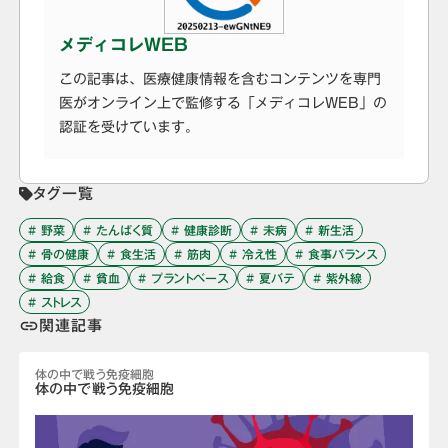
メディコレWEB
この記事は、医療健康情報を含むコンテンツを専門
医がオンライン上で監修する「メディコレWEB」の
認証を受けています。
タグ一覧
# 野菜
# たんぱく質
# 健康診断
# 未病
# 新生活
# 骨の健康
# 食生活
# 筋肉
# 冷え性
# 食事バランス
# 給食
# 貧血
# プラントベース
# 夏バテ
# 紫外線
# ストレス
関連記事
link
体の中で戦う免疫細胞
体の中で戦う免疫細胞