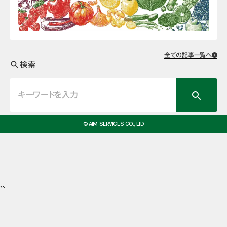
全ての記事一覧へ
検索
search
search
© AIM SERVICES CO., LTD
``