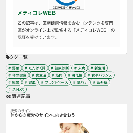
メディコレWEB
この記事は、医療健康情報を含むコンテンツを専門
医がオンライン上で監修する「メディコレWEB」の
認証を受けています。
タグ一覧
# 野菜
# たんぱく質
# 健康診断
# 未病
# 新生活
# 骨の健康
# 食生活
# 筋肉
# 冷え性
# 食事バランス
# 給食
# 貧血
# プラントベース
# 夏バテ
# 紫外線
# ストレス
関連記事
link
疲労のサイン
体からの疲労のサインに向き合おう