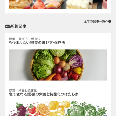
全ての記事一覧へ
新着記事
fiber_new
野菜 選び方 保存法
もう迷わない！野菜の選び方・保存法
野菜 栄養と抗酸化
色で変わる！野菜の栄養と抗酸化のはたらき