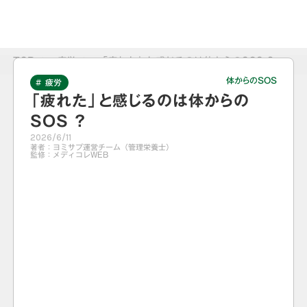
TOP
>
疲労
>
「疲れた」と感じるのは体からのSOS ?
体からのSOS
# 疲労
「疲れた」と感じるのは体からの
SOS ?
2026/6/11
著者：
ヨミサプ運営チーム（管理栄養士）
監修：
メディコレWEB