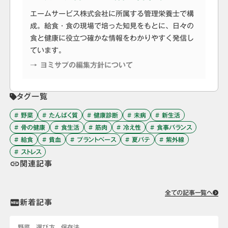
エームサービス株式会社に所属する管理栄養士で構
成。給食・食の現場で培った知見をもとに、日々の
食と健康に役立つ確かな情報をわかりやすく発信し
ています。
→ ヨミサプの編集方針について
タグ一覧
# 野菜
# たんぱく質
# 健康診断
# 未病
# 新生活
# 骨の健康
# 食生活
# 筋肉
# 冷え性
# 食事バランス
# 給食
# 貧血
# プラントベース
# 夏バテ
# 紫外線
# ストレス
関連記事
link
全ての記事一覧へ
新着記事
fiber_new
野菜 選び方 保存法