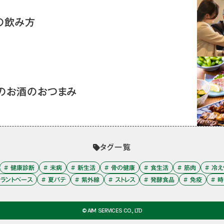
の飲み方
のお酒のおつまみ
タグ一覧
# 健康診断
# 未病
# 新生活
# 骨の健康
# 食生活
# 筋肉
# 冷
プラントベース
# 夏バテ
# 紫外線
# ストレス
# 発酵食品
# 免疫
# 
© AIM SERVICES CO., LTD