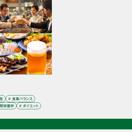
え性
# 食事バランス
時間栄養学
# ダイエット