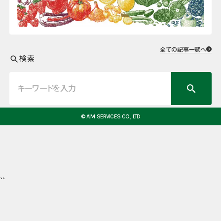
全ての記事一覧へ
検索
search
search
© AIM SERVICES CO., LTD
``