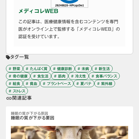
メディコレWEB
この記事は、医療健康情報を含むコンテンツを専門
医がオンライン上で監修する「メディコレWEB」の
認証を受けています。
タグ一覧
# 野菜
# たんぱく質
# 健康診断
# 未病
# 新生活
# 骨の健康
# 食生活
# 筋肉
# 冷え性
# 食事バランス
# 給食
# 貧血
# プラントベース
# 夏バテ
# 紫外線
# ストレス
関連記事
link
睡眠の質が下がる原因
睡眠の質が下がる要因