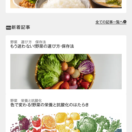
全ての記事一覧へ
新着記事
fiber_new
野菜 選び方 保存法
もう迷わない！野菜の選び方・保存法
野菜 栄養と抗酸化
色で変わる！野菜の栄養と抗酸化のはたらき