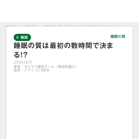
TOP
>
睡眠
>
睡眠の質は最初の数時間で決まる!?
睡眠の質
# 睡眠
睡眠の質は最初の数時間で決ま
る!?
2026/6/11
著者：
ヨミサプ運営チーム（管理栄養士）
監修：
メディコレWEB