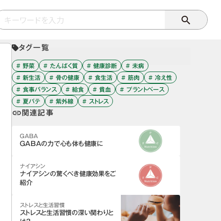
search
タグ一覧
# 野菜
# たんぱく質
# 健康診断
# 未病
# 新生活
# 骨の健康
# 食生活
# 筋肉
# 冷え性
# 食事バランス
# 給食
# 貧血
# プラントベース
# 夏バテ
# 紫外線
# ストレス
関連記事
link
GABA
GABAの力で心も体も健康に
ナイアシン
ナイアシンの驚くべき健康効果をご
紹介
ストレスと生活習慣
ストレスと生活習慣の深い関わりと