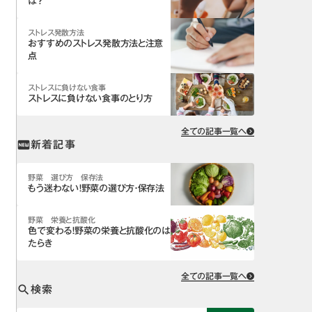
は？
ストレス発散方法
おすすめのストレス発散方法と注意
点
ストレスに負けない食事
ストレスに負けない食事のとり方
全ての記事一覧へ
新着記事
fiber_new
野菜 選び方 保存法
もう迷わない！野菜の選び方・保存法
野菜 栄養と抗酸化
色で変わる！野菜の栄養と抗酸化のは
たらき
全ての記事一覧へ
検索
search