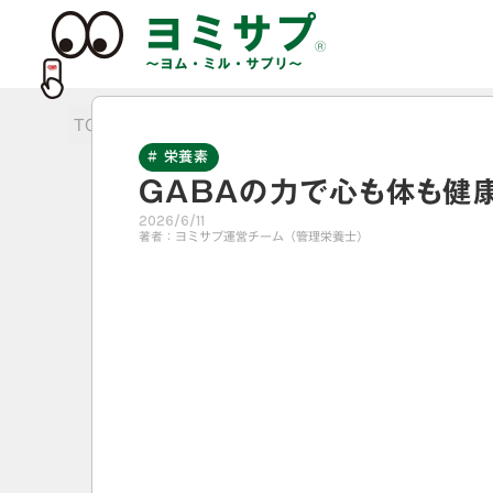
TOP
>
栄養素
>
GABAの力で心も体も健康に
# 栄養素
GABAの力で心も体も健
2026/6/11
著者：
ヨミサプ運営チーム（管理栄養士）