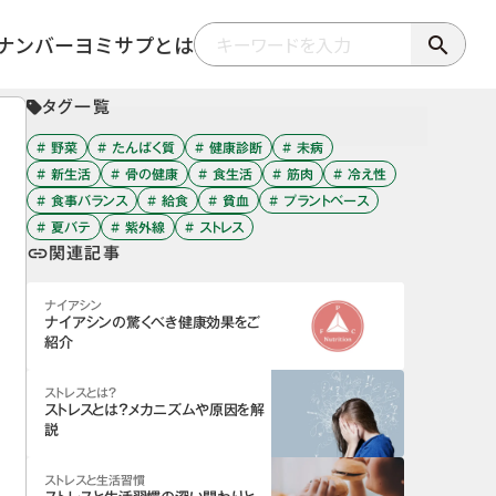
ナンバー
ヨミサプとは
search
タグ一覧
# 野菜
# たんぱく質
# 健康診断
# 未病
# 新生活
# 骨の健康
# 食生活
# 筋肉
# 冷え性
# 食事バランス
# 給食
# 貧血
# プラントベース
# 夏バテ
# 紫外線
# ストレス
関連記事
link
ナイアシン
ナイアシンの驚くべき健康効果をご
紹介
ストレスとは？
ストレスとは？メカニズムや原因を解
説
ストレスと生活習慣