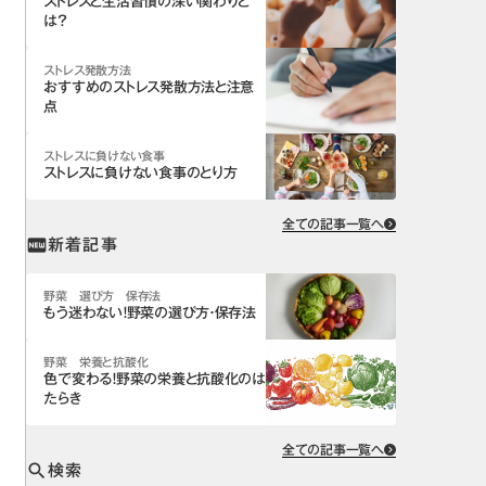
ストレスと生活習慣の深い関わりと
は？
ストレス発散方法
おすすめのストレス発散方法と注意
点
ストレスに負けない食事
ストレスに負けない食事のとり方
全ての記事一覧へ
新着記事
fiber_new
野菜 選び方 保存法
もう迷わない！野菜の選び方・保存法
野菜 栄養と抗酸化
色で変わる！野菜の栄養と抗酸化のは
たらき
全ての記事一覧へ
検索
search