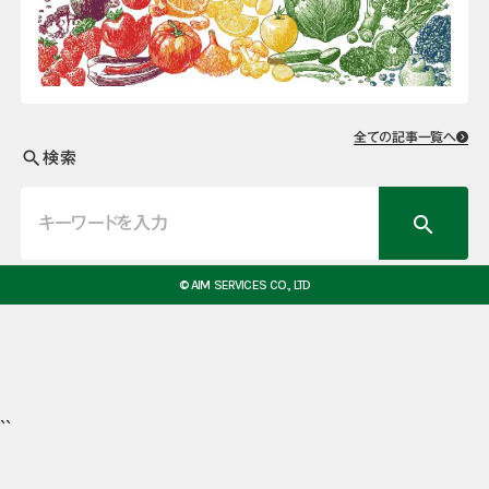
全ての記事一覧へ
検索
search
search
© AIM SERVICES CO., LTD
``