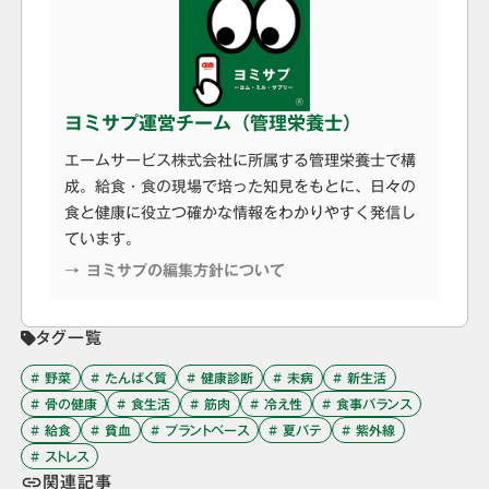
ヨミサプ運営チーム（管理栄養士）
エームサービス株式会社に所属する管理栄養士で構
成。給食・食の現場で培った知見をもとに、日々の
食と健康に役立つ確かな情報をわかりやすく発信し
ています。
→ ヨミサプの編集方針について
タグ一覧
# 野菜
# たんぱく質
# 健康診断
# 未病
# 新生活
# 骨の健康
# 食生活
# 筋肉
# 冷え性
# 食事バランス
# 給食
# 貧血
# プラントベース
# 夏バテ
# 紫外線
# ストレス
関連記事
link