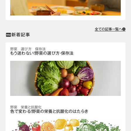
全ての記事一覧へ
新着記事
fiber_new
野菜 選び方 保存法
もう迷わない！野菜の選び方・保存法
野菜 栄養と抗酸化
色で変わる！野菜の栄養と抗酸化のはたらき