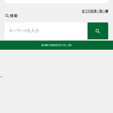
全ての記事一覧へ
検索
search
search
© AIM SERVICES CO., LTD
``