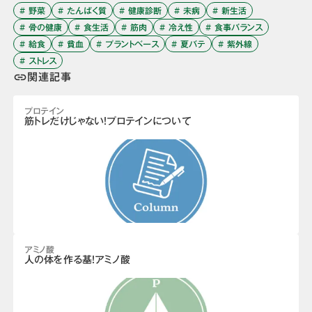
# 野菜
# たんぱく質
# 健康診断
# 未病
# 新生活
# 骨の健康
# 食生活
# 筋肉
# 冷え性
# 食事バランス
# 給食
# 貧血
# プラントベース
# 夏バテ
# 紫外線
# ストレス
関連記事
link
プロテイン
筋トレだけじゃない！プロテインについて
アミノ酸
人の体を作る基！アミノ酸