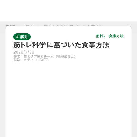
TOP
>
筋肉
>
筋トレ科学に基づいた食事方法
筋トレ 食事方法
# 筋肉
筋トレ科学に基づいた食事方法
2026/7/30
著者：
ヨミサプ運営チーム（管理栄養士）
監修：
メディコレWEB