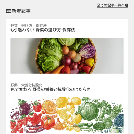
全ての記事一覧へ
新着記事
fiber_new
野菜 選び方 保存法
もう迷わない！野菜の選び方・保存法
野菜 栄養と抗酸化
色で変わる！野菜の栄養と抗酸化のはたらき