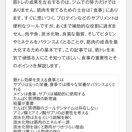
筋トレの成果を左右するのは、ジムでの努力だけでは
ありません。筋肉を育てるための土台は「食事」にあり
ます。すぐに思いつく、プロテインなどのサプリメントは
便利なツールですが、あくまで補助的な役割に過ぎま
せん。肉や魚、炭水化物、良質な脂質、そしてビタミン
やミネラルをバランスよくとることが、筋肉の成長を最
大化するための基本です。この記事では、筋トレを本
気で頑張る人にこそ知ってほしい、食事の重要性とそ
のポイントを解説します。
筋トレ効果を支える食事とは
サプリは尖った栄養、食事では様々な栄養がバランスよくと
れる
メインは食事、サプリは補助的に使用する
たんぱく質摂取の新常識
総量が重要
たんぱく質摂取のゴールデンタイムは存在しない
アミノ酸とアミノ酸サプリの必要性を考える
炭水化物は太るという誤解を解く
炭水化物は筋肉のエネルギー源
炭水化物を抜くと筋肉がつきづらい理由
脂質は悪という常識の誤り