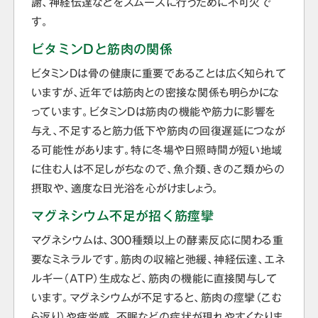
謝、神経伝達などをスムーズに行うために不可欠で
す。
ビタミンDと筋肉の関係
ビタミンDは骨の健康に重要であることは広く知られて
いますが、近年では筋肉との密接な関係も明らかにな
っています。ビタミンDは筋肉の機能や筋力に影響を
与え、不足すると筋力低下や筋肉の回復遅延につなが
る可能性があります。特に冬場や日照時間が短い地域
に住む人は不足しがちなので、魚介類、きのこ類からの
摂取や、適度な日光浴を心がけましょう。
マグネシウム不足が招く筋痙攣
マグネシウムは、300種類以上の酵素反応に関わる重
要なミネラルです。筋肉の収縮と弛緩、神経伝達、エネ
ルギー（ATP）生成など、筋肉の機能に直接関与して
います。マグネシウムが不足すると、筋肉の痙攣（こむ
ら返り）や疲労感、不眠などの症状が現れやすくなりま