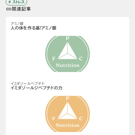
# ストレス
関連記事
link
アミノ酸
人の体を作る基！アミノ酸
イミダゾールペプチド
イミダゾールジペプチドの力