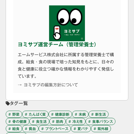
ヨミサプ運営チーム（管理栄養士）
エームサービス株式会社に所属する管理栄養士で構
成。給食・食の現場で培った知見をもとに、日々の
食と健康に役立つ確かな情報をわかりやすく発信し
ています。
→ ヨミサプの編集方針について
タグ一覧
# 野菜
# たんぱく質
# 健康診断
# 未病
# 新生活
# 骨の健康
# 食生活
# 筋肉
# 冷え性
# 食事バランス
# 給食
# 貧血
# プラントベース
# 夏バテ
# 紫外線