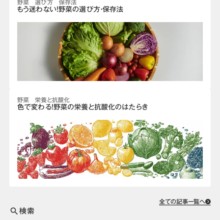
野菜 選び方 保存法
もう迷わない！野菜の選び方・保存法
野菜 栄養と抗酸化
色で変わる！野菜の栄養と抗酸化のはたらき
全ての記事一覧へ
検索
search