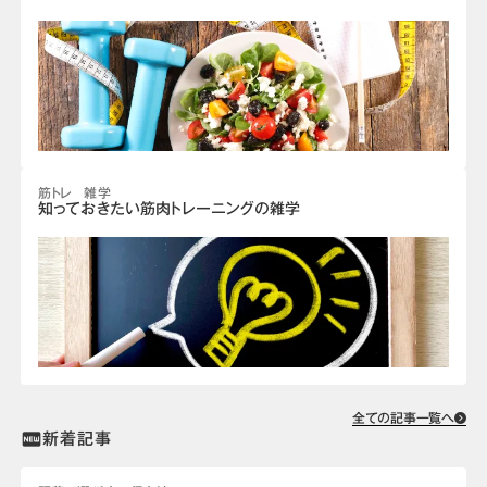
筋トレ 雑学
知っておきたい筋肉トレーニングの雑学
全ての記事一覧へ
新着記事
fiber_new